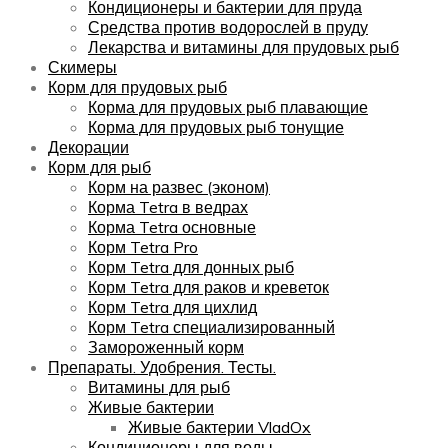
Кондиционеры и бактерии для пруда
Средства против водорослей в пруду
Лекарства и витамины для прудовых рыб
Скимеры
Корм для прудовых рыб
Корма для прудовых рыб плавающие
Корма для прудовых рыб тонущие
Декорации
Корм для рыб
Корм на развес (эконом)
Корма Tetra в ведрах
Корма Tetra основные
Корм Tetra Pro
Корм Tetra для донных рыб
Корм Tetra для раков и креветок
Корм Tetra для цихлид
Корм Tetra специализированный
Замороженный корм
Препараты. Удобрения. Тесты.
Витамины для рыб
Живые бактерии
Живые бактерии VladOx
Кондиционеры для воды