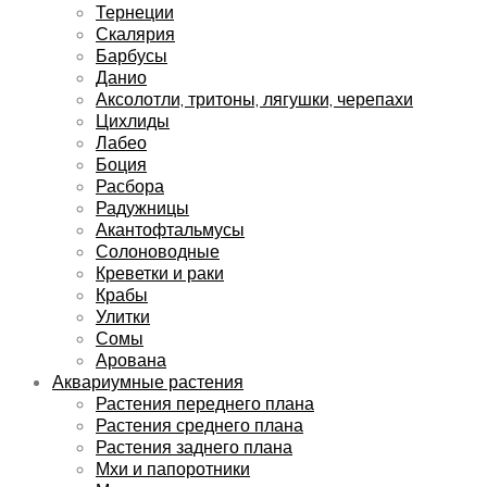
Тернеции
Скалярия
Барбусы
Данио
Аксолотли, тритоны, лягушки, черепахи
Цихлиды
Лабео
Боция
Расбора
Радужницы
Акантофтальмусы
Солоноводные
Креветки и раки
Крабы
Улитки
Сомы
Арована
Аквариумные растения
Растения переднего плана
Растения среднего плана
Растения заднего плана
Мхи и папоротники