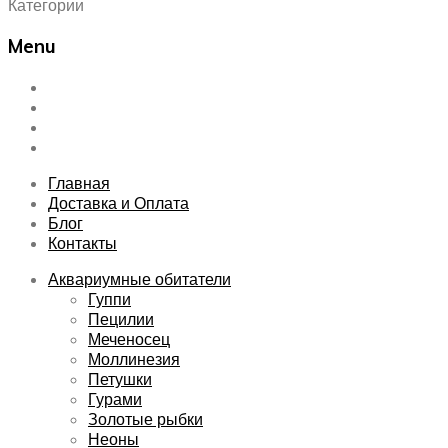
Категории
Menu
Skip
Главная
to
Доставка и Оплата
content
Блог
Контакты
Главная
Доставка и Оплата
Блог
Контакты
Аквариумные обитатели
Гуппи
Пецилии
Меченосец
Моллинезия
Петушки
Гурами
Золотые рыбки
Неоны