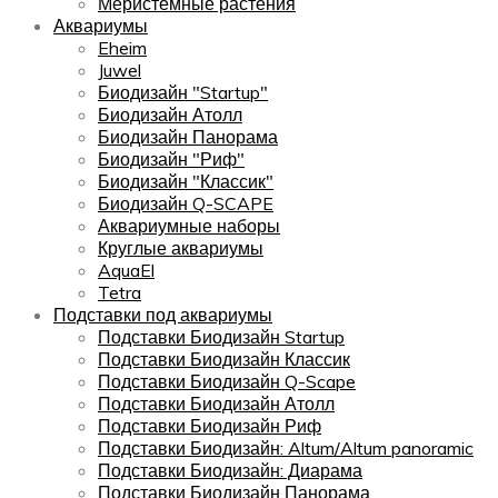
Меристемные растения
Аквариумы
Eheim
Juwel
Биодизайн "Startup"
Биодизайн Атолл
Биодизайн Панорама
Биодизайн "Риф"
Биодизайн "Классик"
Биодизайн Q-SCAPE
Аквариумные наборы
Круглые аквариумы
AquaEl
Tetra
Подставки под аквариумы
Подставки Биодизайн Startup
Подставки Биодизайн Классик
Подставки Биодизайн Q-Scape
Подставки Биодизайн Атолл
Подставки Биодизайн Риф
Подставки Биодизайн: Altum/Altum panoramic
Подставки Биодизайн: Диарама
Подставки Биодизайн Панорама