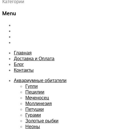
Категории
Menu
Skip
Главная
to
Доставка и Оплата
content
Блог
Контакты
Главная
Доставка и Оплата
Блог
Контакты
Аквариумные обитатели
Гуппи
Пецилии
Меченосец
Моллинезия
Петушки
Гурами
Золотые рыбки
Неоны