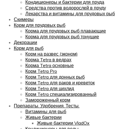
Кондиционеры и бактерии для пруда
Средства против водорослей в пруду
Лекарства и витамины для прудовых рыб
Скимеры
Корм для прудовых рыб
Корма для прудовых рыб плавающие
Корма для прудовых рыб тонущие
Декорации
Корм для рыб
Корм на развес (эконом)
Корма Tetra в ведрах
Корма Tetra основные
Корм Tetra Pro
Корм Tetra для донных рыб
Корм Tetra для раков и креветок
Корм Tetra для цихлид
Корм Tetra специализированный
Замороженный корм
Препараты. Удобрения. Тесты.
Витамины для рыб
Живые бактерии
Живые бактерии VladOx
Кондиционеры для воды