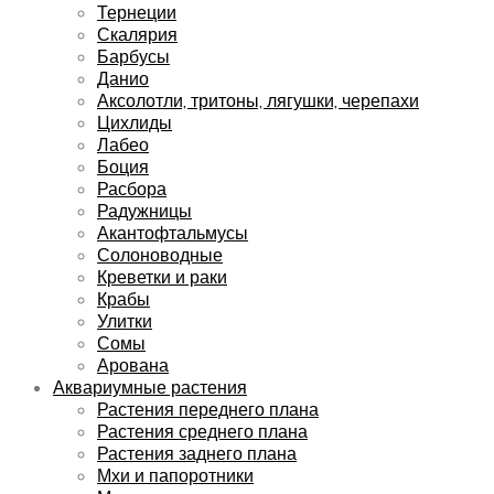
Тернеции
Скалярия
Барбусы
Данио
Аксолотли, тритоны, лягушки, черепахи
Цихлиды
Лабео
Боция
Расбора
Радужницы
Акантофтальмусы
Солоноводные
Креветки и раки
Крабы
Улитки
Сомы
Арована
Аквариумные растения
Растения переднего плана
Растения среднего плана
Растения заднего плана
Мхи и папоротники