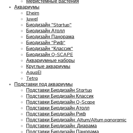
Меристемные растения
Аквариумы
Eheim
Juwel
Биодизайн "Startup"
Биодизайн Атолл
Биодизайн Панорама
Биодизайн "Риф"
Биодизайн "Классик"
Биодизайн Q-SCAPE
Аквариумные наборы
Круглые аквариумы
AquaEl
Tetra
Подставки под аквариумы
Подставки Биодизайн Startup
Подставки Биодизайн Классик
Подставки Биодизайн Q-Scape
Подставки Биодизайн Атолл
Подставки Биодизайн Риф
Подставки Биодизайн: Altum/Altum panoramic
Подставки Биодизайн: Диарама
Подставки Биодизайн Панорама