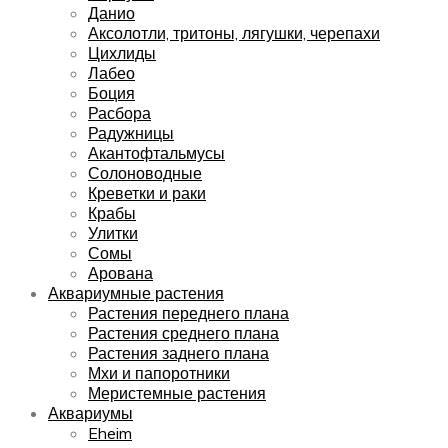
Данио
Аксолотли, тритоны, лягушки, черепахи
Цихлиды
Лабео
Боция
Расбора
Радужницы
Акантофтальмусы
Солоноводные
Креветки и раки
Крабы
Улитки
Сомы
Арована
Аквариумные растения
Растения переднего плана
Растения среднего плана
Растения заднего плана
Мхи и папоротники
Меристемные растения
Аквариумы
Eheim