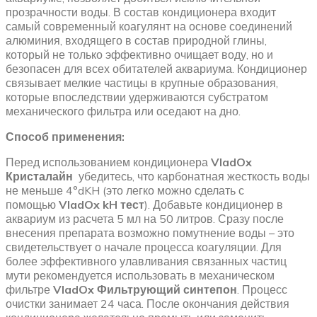
прозрачности воды. В состав кондиционера входит
самый современный коагулянт на основе соединений
алюминия, входящего в состав природной глины,
который не только эффективно очищает воду, но и
безопасен для всех обитателей аквариума. Кондиционер
связывает мелкие частицы в крупные образования,
которые впоследствии удерживаются субстратом
механического фильтра или оседают на дно.
Способ применения:
Перед использованием кондиционера
VladOx
Кристалайн
убедитесь, что карбонатная жесткость воды
не меньше 4°dKH (это легко можно сделать с
помощью
VladOx kH тест
). Добавьте кондиционер в
аквариум из расчета 5 мл на 50 литров. Сразу после
внесения препарата возможно помутнение воды – это
свидетельствует о начале процесса коагуляции. Для
более эффективного улавливания связанных частиц
мути рекомендуется использовать в механическом
фильтре
VladOx Фильтрующий синтепон
. Процесс
очистки занимает 24 часа. После окончания действия