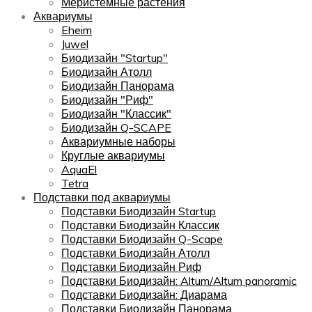
Меристемные растения
Аквариумы
Eheim
Juwel
Биодизайн "Startup"
Биодизайн Атолл
Биодизайн Панорама
Биодизайн "Риф"
Биодизайн "Классик"
Биодизайн Q-SCAPE
Аквариумные наборы
Круглые аквариумы
AquaEl
Tetra
Подставки под аквариумы
Подставки Биодизайн Startup
Подставки Биодизайн Классик
Подставки Биодизайн Q-Scape
Подставки Биодизайн Атолл
Подставки Биодизайн Риф
Подставки Биодизайн: Altum/Altum panoramic
Подставки Биодизайн: Диарама
Подставки Биодизайн Панорама