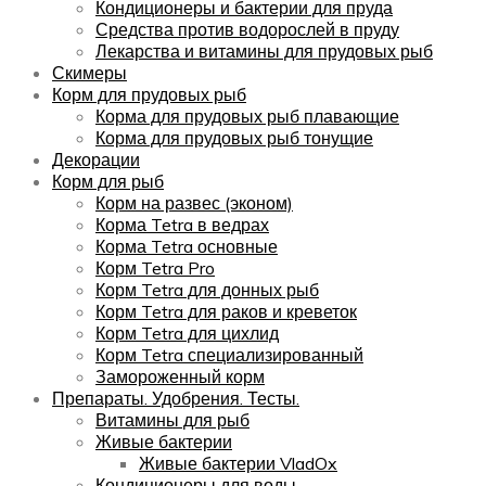
Кондиционеры и бактерии для пруда
Средства против водорослей в пруду
Лекарства и витамины для прудовых рыб
Скимеры
Корм для прудовых рыб
Корма для прудовых рыб плавающие
Корма для прудовых рыб тонущие
Декорации
Корм для рыб
Корм на развес (эконом)
Корма Tetra в ведрах
Корма Tetra основные
Корм Tetra Pro
Корм Tetra для донных рыб
Корм Tetra для раков и креветок
Корм Tetra для цихлид
Корм Tetra специализированный
Замороженный корм
Препараты. Удобрения. Тесты.
Витамины для рыб
Живые бактерии
Живые бактерии VladOx
Кондиционеры для воды