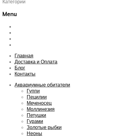
Категории
Menu
Skip
Главная
to
Доставка и Оплата
content
Блог
Контакты
Главная
Доставка и Оплата
Блог
Контакты
Аквариумные обитатели
Гуппи
Пецилии
Меченосец
Моллинезия
Петушки
Гурами
Золотые рыбки
Неоны