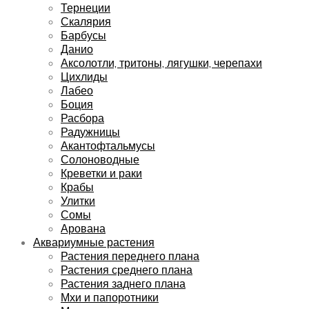
Тернеции
Скалярия
Барбусы
Данио
Аксолотли, тритоны, лягушки, черепахи
Цихлиды
Лабео
Боция
Расбора
Радужницы
Акантофтальмусы
Солоноводные
Креветки и раки
Крабы
Улитки
Сомы
Арована
Аквариумные растения
Растения переднего плана
Растения среднего плана
Растения заднего плана
Мхи и папоротники