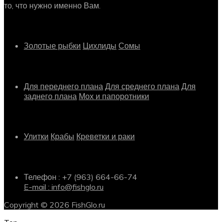
то, что нужно именно Вам.
Рыбки
Золотые рыбки
Цихлиды
Сомы
Растения
Для переднего плана
Для среднего плана
Для
заднего плана
Мох и папоротники
Другое
Улитки
Крабы
Креветки и раки
Информация о магазине
Телефон : +7 (963) 664-66-74
E-mail : info@fishglo.ru
Copyright © 2026 FishGlo.ru