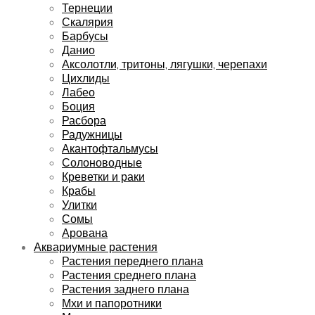
Тернеции
Скалярия
Барбусы
Данио
Аксолотли, тритоны, лягушки, черепахи
Цихлиды
Лабео
Боция
Расбора
Радужницы
Акантофтальмусы
Солоноводные
Креветки и раки
Крабы
Улитки
Сомы
Арована
Аквариумные растения
Растения переднего плана
Растения среднего плана
Растения заднего плана
Мхи и папоротники