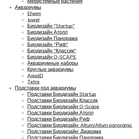
Меристемные растения
Аквариумы
Eheim
Juwel
Биодизайн "Startup"
Биодизайн Атолл
Биодизайн Панорама
Биодизайн "Риф"
Биодизайн "Классик"
Биодизайн Q-SCAPE
Аквариумные наборы
Круглые аквариумы
AquaEl
Tetra
Подставки под аквариумы
Подставки Биодизайн Startup
Подставки Биодизайн Классик
Подставки Биодизайн Q-Scape
Подставки Биодизайн Атолл
Подставки Биодизайн Риф
Подставки Биодизайн: Altum/Altum panoramic
Подставки Биодизайн: Диарама
Подставки Биодизайн Панорама