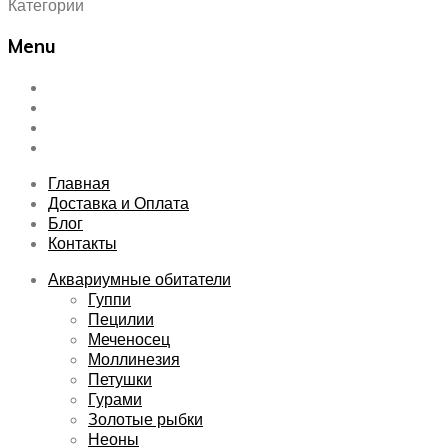
Категории
Menu
Skip
Главная
to
Доставка и Оплата
content
Блог
Контакты
Главная
Доставка и Оплата
Блог
Контакты
Аквариумные обитатели
Гуппи
Пецилии
Меченосец
Моллинезия
Петушки
Гурами
Золотые рыбки
Неоны