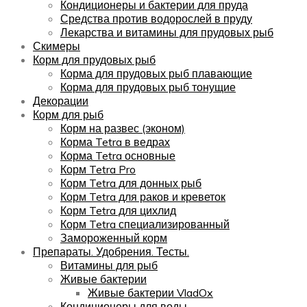
Кондиционеры и бактерии для пруда
Средства против водорослей в пруду
Лекарства и витамины для прудовых рыб
Скимеры
Корм для прудовых рыб
Корма для прудовых рыб плавающие
Корма для прудовых рыб тонущие
Декорации
Корм для рыб
Корм на развес (эконом)
Корма Tetra в ведрах
Корма Tetra основные
Корм Tetra Pro
Корм Tetra для донных рыб
Корм Tetra для раков и креветок
Корм Tetra для цихлид
Корм Tetra специализированный
Замороженный корм
Препараты. Удобрения. Тесты.
Витамины для рыб
Живые бактерии
Живые бактерии VladOx
Кондиционеры для воды