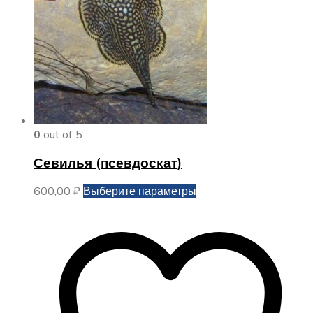
0
out of 5
Севилья (псевдоскат)
Этот
600,00
₽
Выберите параметры
товар
имеет
несколько
вариаций.
Опции
можно
выбрать
на