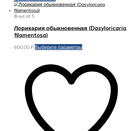
0
out of 5
Лорикария обыкновенная (Dasyloricaria
filamentosa)
Этот
600,00
₽
Выберите параметры
товар
имеет
несколько
вариаций.
Опции
можно
выбрать
на
странице
товара.