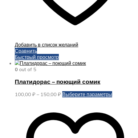
Добавить в список желаний
Сравнить
Быстрый просмотр
0
out of 5
Платидорас – поющий сомик
Диапазон
Этот
100,00
₽
–
150,00
₽
Выберите параметры
цен:
товар
100,00 ₽
имеет
–
несколько
150,00 ₽
вариаций.
Опции
можно
выбрать