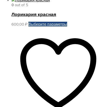
0
out of 5
Лорикария красная
Этот
600,00
₽
Выберите параметры
товар
имеет
несколько
вариаций.
Опции
можно
выбрать
на
странице
товара.