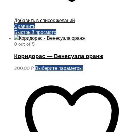
Добавить в список желаний
Сравнить
Быстрый просмотр
0
out of 5
Коридорас — Венесуэла оранж
Этот
200,00
₽
Выберите параметры
товар
имеет
несколько
вариаций.
Опции
можно
выбрать
на
странице
товара.