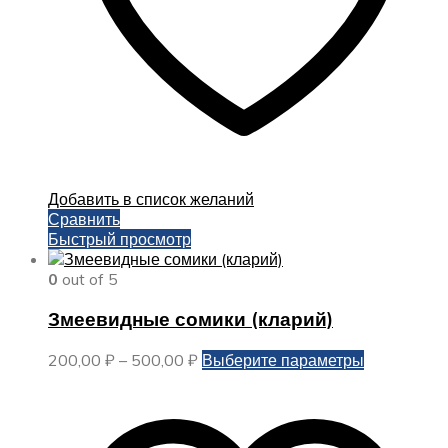
Добавить в список желаний
Сравнить
Быстрый просмотр
0
out of 5
Змеевидные сомики (кларий)
Диапазон
Этот
200,00
₽
–
500,00
₽
Выберите параметры
цен:
товар
200,00 ₽
имеет
–
несколько
500,00 ₽
вариаций.