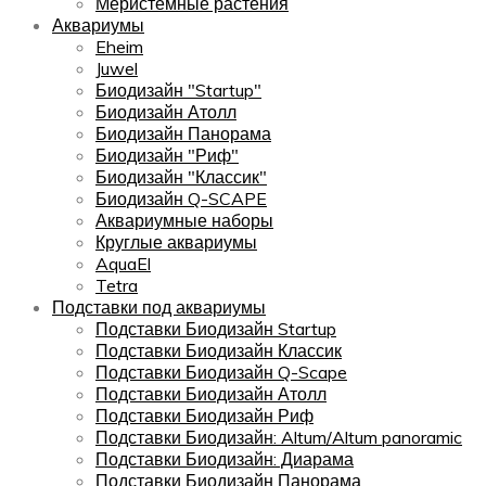
Меристемные растения
Аквариумы
Eheim
Juwel
Биодизайн "Startup"
Биодизайн Атолл
Биодизайн Панорама
Биодизайн "Риф"
Биодизайн "Классик"
Биодизайн Q-SCAPE
Аквариумные наборы
Круглые аквариумы
AquaEl
Tetra
Подставки под аквариумы
Подставки Биодизайн Startup
Подставки Биодизайн Классик
Подставки Биодизайн Q-Scape
Подставки Биодизайн Атолл
Подставки Биодизайн Риф
Подставки Биодизайн: Altum/Altum panoramic
Подставки Биодизайн: Диарама
Подставки Биодизайн Панорама