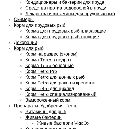
Кондиционеры и бактерии для пруда
Средства против водорослей в пруду
Лекарства и витамины для прудовых рыб
Скимеры
Корм для прудовых рыб
Корма для прудовых рыб плавающие
Корма для прудовых рыб тонущие
Декорации
Корм для рыб
Корм на развес (эконом)
Корма Tetra в ведрах
Корма Tetra основные
Корм Tetra Pro
Корм Tetra для донных рыб
Корм Tetra для раков и креветок
Корм Tetra для цихлид
Корм Tetra специализированный
Замороженный корм
Препараты. Удобрения. Тесты.
Витамины для рыб
Живые бактерии
Живые бактерии VladOx
Кондиционеры для воды