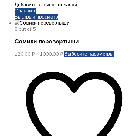
Добавить в список желаний
Сравнить
Быстрый просмотр
0
out of 5
Сомики перевертыши
Диапазон
Этот
120,00
₽
–
1000,00
₽
Выберите параметры
цен:
товар
120,00 ₽
имеет
–
несколько
1000,00 ₽
вариаций.
Опции
можно
выбрать
на
странице
товара.