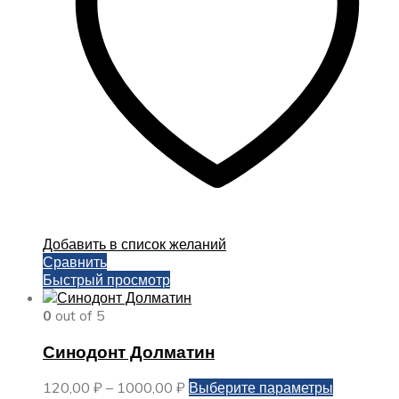
на
странице
товара.
Добавить в список желаний
Сравнить
Быстрый просмотр
0
out of 5
Синодонт Долматин
Диапазон
Этот
120,00
₽
–
1000,00
₽
Выберите параметры