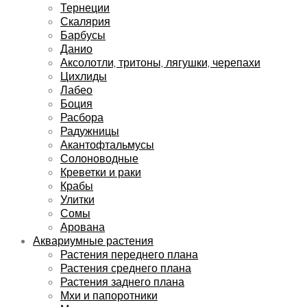
Тернеции
Скалярия
Барбусы
Данио
Аксолотли, тритоны, лягушки, черепахи
Цихлиды
Лабео
Боция
Расбора
Радужницы
Акантофтальмусы
Солоноводные
Креветки и раки
Крабы
Улитки
Сомы
Арована
Аквариумные растения
Растения переднего плана
Растения среднего плана
Растения заднего плана
Мхи и папоротники