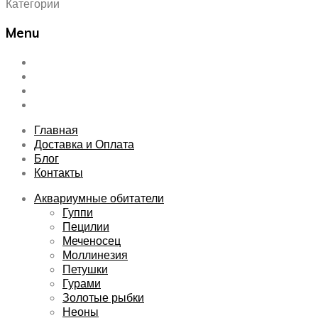
Категории
Menu
Skip
Главная
to
Доставка и Оплата
content
Блог
Контакты
Главная
Доставка и Оплата
Блог
Контакты
Аквариумные обитатели
Гуппи
Пецилии
Меченосец
Моллинезия
Петушки
Гурами
Золотые рыбки
Неоны