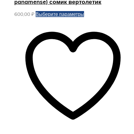
panamense) сомик вертолетик
Этот
600,00
₽
Выберите параметры
товар
имеет
несколько
вариаций.
Опции
можно
выбрать
на
странице
товара.